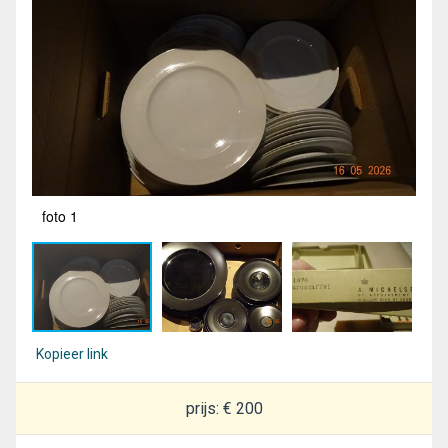
foto 1
fot
Kopieer link
prijs: € 200