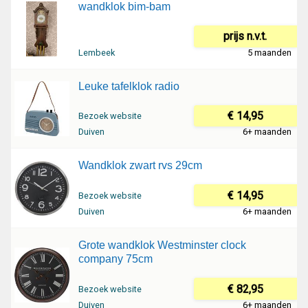
wandklok bim-bam
prijs n.v.t.
Lembeek
5 maanden
Leuke tafelklok radio
€ 14,95
Bezoek website
Duiven
6+ maanden
Wandklok zwart rvs 29cm
€ 14,95
Bezoek website
Duiven
6+ maanden
Grote wandklok Westminster clock
company 75cm
€ 82,95
Bezoek website
Duiven
6+ maanden