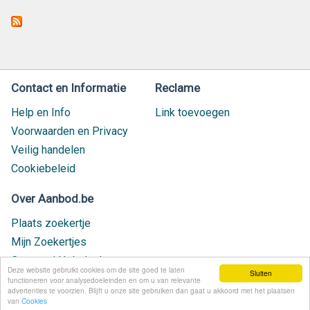
Contact en Informatie
Reclame
Help en Info
Link toevoegen
Voorwaarden en Privacy
Veilig handelen
Cookiebeleid
Over Aanbod.be
Plaats zoekertje
Mijn Zoekertjes
Contact / Helpdesk
Deze website gebruikt cookies om de site goed te laten
Sluiten
Nieuw geplaatst
functioneren voor analysedoeleinden en om u van relevante
advertenties te voorzien. Blijft u onze site gebruiken dan gaat u akkoord met het plaatsen
van
Cookies