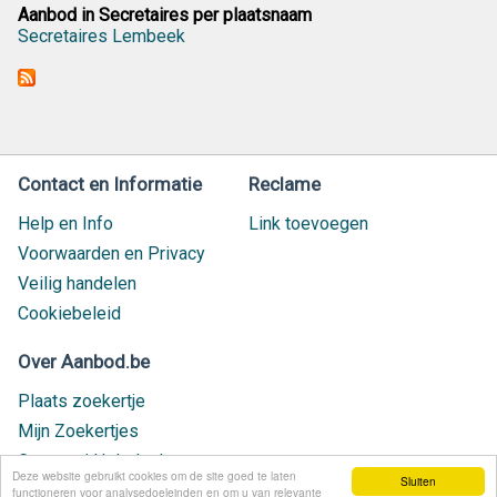
Aanbod in Secretaires per plaatsnaam
Secretaires Lembeek
Contact en Informatie
Reclame
Help en Info
Link toevoegen
Voorwaarden en Privacy
Veilig handelen
Cookiebeleid
Over Aanbod.be
Plaats zoekertje
Mijn Zoekertjes
Contact / Helpdesk
Deze website gebruikt cookies om de site goed te laten
Sluiten
Nieuw geplaatst
functioneren voor analysedoeleinden en om u van relevante