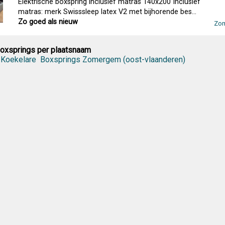
Elektrische boxspring inclusief matras 140x200 Inclusief
matras: merk Swisssleep latex V2 met bijhorende bes...
Zo goed als nieuw
Zom
oxsprings per plaatsnaam
 Koekelare
Boxsprings Zomergem (oost-vlaanderen)