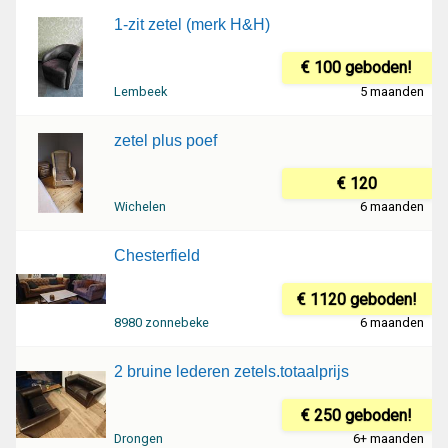
1-zit zetel (merk H&H)
€ 100 geboden!
Lembeek
5 maanden
zetel plus poef
€ 120
Wichelen
6 maanden
Chesterfield
€ 1120 geboden!
8980 zonnebeke
6 maanden
2 bruine lederen zetels.totaalprijs
€ 250 geboden!
Drongen
6+ maanden