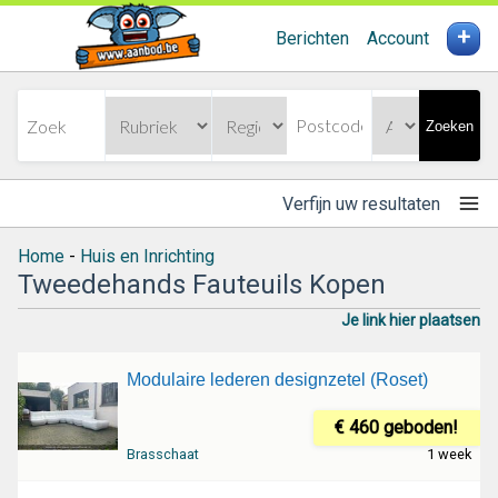
+
Berichten
Account
Zoeken
Verfijn uw resultaten
Home
-
Huis en Inrichting
Tweedehands Fauteuils Kopen
Je link hier plaatsen
Modulaire lederen designzetel (Roset)
€ 460 geboden!
Brasschaat
1 week