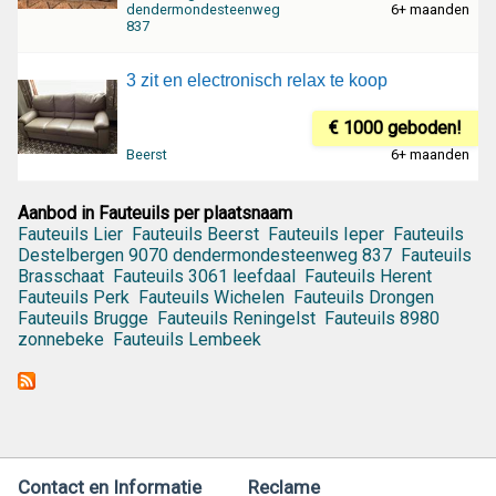
dendermondesteenweg
6+ maanden
837
3 zit en electronisch relax te koop
€ 1000 geboden!
Beerst
6+ maanden
Aanbod in Fauteuils per plaatsnaam
Fauteuils Lier
Fauteuils Beerst
Fauteuils Ieper
Fauteuils
Destelbergen 9070 dendermondesteenweg 837
Fauteuils
Brasschaat
Fauteuils 3061 leefdaal
Fauteuils Herent
Fauteuils Perk
Fauteuils Wichelen
Fauteuils Drongen
Fauteuils Brugge
Fauteuils Reningelst
Fauteuils 8980
zonnebeke
Fauteuils Lembeek
Contact en Informatie
Reclame