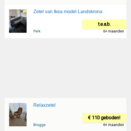
Zetel van Ikea model Landskrona
t.e.a.b.
Perk
6+ maanden
Relaxzetel
€ 110 geboden!
Brugge
6+ maanden