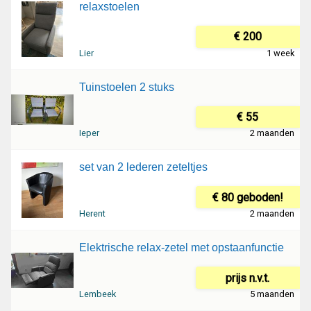
relaxstoelen
€ 200
Lier
1 week
Tuinstoelen 2 stuks
€ 55
Ieper
2 maanden
set van 2 lederen zeteltjes
€ 80 geboden!
Herent
2 maanden
Elektrische relax-zetel met opstaanfunctie
prijs n.v.t.
Lembeek
5 maanden