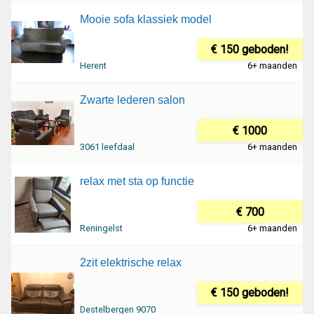
Mooie sofa klassiek model
€ 150 geboden!
Herent
6+ maanden
Zwarte lederen salon
€ 1000
3061 leefdaal
6+ maanden
relax met sta op functie
€ 700
Reningelst
6+ maanden
2zit elektrische relax
€ 150 geboden!
Destelbergen 9070