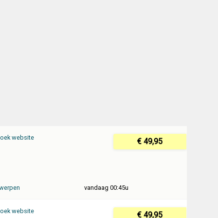
oek website
€ 49,95
werpen
vandaag 00:45u
oek website
€ 49,95