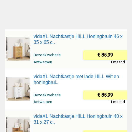
vidaXL Nachtkastje HILL Honingbruin 46 x
35 x 65 c..
€ 85,99
Bezoek website
Antwerpen
1 maand
vidaXL Nachtkastje met lade HILL Wit en
honingbrui..
€ 85,99
Bezoek website
Antwerpen
1 maand
vidaXL Nachtkastje HILL Honingbruin 40 x
31 x 27 c..