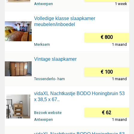
Antwerpen
1 week
Volledige klasse slaapkamer
meubelen/inboedel
€ 800
Merksem
1 maand
Vintage slaapkamer
€ 100
Tessenderlo- ham
1 maand
vidaXL Nachtkastje BODO Honingbruin 53
x 38,5 x 67..
€ 62
Bezoek website
Antwerpen
1 maand