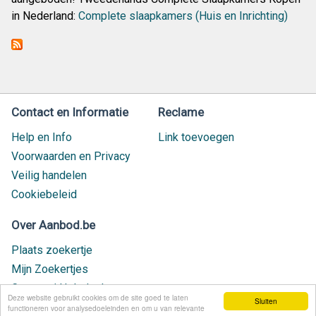
in Nederland:
Complete slaapkamers (Huis en Inrichting)
Contact en Informatie
Reclame
Help en Info
Link toevoegen
Voorwaarden en Privacy
Veilig handelen
Cookiebeleid
Over Aanbod.be
Plaats zoekertje
Mijn Zoekertjes
Contact / Helpdesk
Deze website gebruikt cookies om de site goed te laten
Sluiten
Nieuw geplaatst
functioneren voor analysedoeleinden en om u van relevante