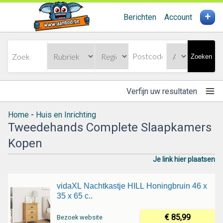
+
Berichten
Account
Zoeken
Verfijn uw resultaten
Home
-
Huis en Inrichting
Tweedehands Complete Slaapkamers
Kopen
Je link hier plaatsen
vidaXL Nachtkastje HILL Honingbruin 46 x
35 x 65 c..
€ 85,99
Bezoek website