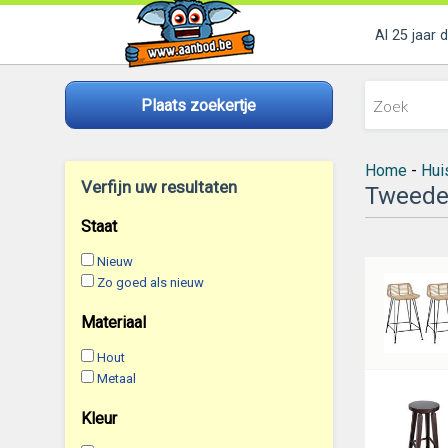
Al 25 jaar 
Plaats zoekertje
Home
-
Huis
Verfijn uw resultaten
Tweede
Staat
Nieuw
Zo goed als nieuw
Materiaal
Hout
Metaal
Kleur