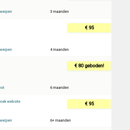
werpen
3 maanden
€ 95
werpen
4 maanden
€ 80 geboden!
mst
6 maanden
oek website
€ 95
werpen
6+ maanden