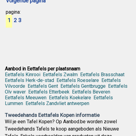
Volgende pagina
pagina:
1
2
3
Aanbod in Eettafels per plaatsnaam
Eettafels Kinrooi
Eettafels Zwalm
Eettafels Brasschaat
Eettafels Herk-de-stad
Eettafels Roeselare
Eettafels
Vilvoorde
Eettafels Gent
Eettafels Gentbrugge
Eettafels
Olv waver
Eettafels Etterbeek
Eettafels Beveren
Eettafels Meeuwen
Eettafels Koekelare
Eettafels
Lummen
Eettafels Zandvliet antwerpen
Tweedehands Eettafels Kopen informatie
Wil je een Tafel Kopen? Op Aanbod.be worden zowel
Tweedehands Tafels te koop aangeboden als Nieuwe