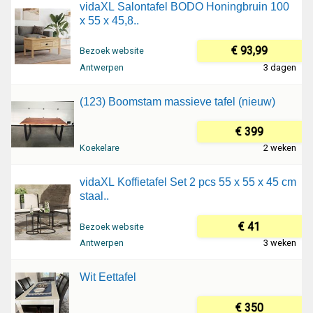
vidaXL Salontafel BODO Honingbruin 100
x 55 x 45,8..
€ 93,99
Bezoek website
Antwerpen
3 dagen
(123) Boomstam massieve tafel (nieuw)
€ 399
Koekelare
2 weken
vidaXL Koffietafel Set 2 pcs 55 x 55 x 45 cm
staal..
€ 41
Bezoek website
Antwerpen
3 weken
Wit Eettafel
€ 350