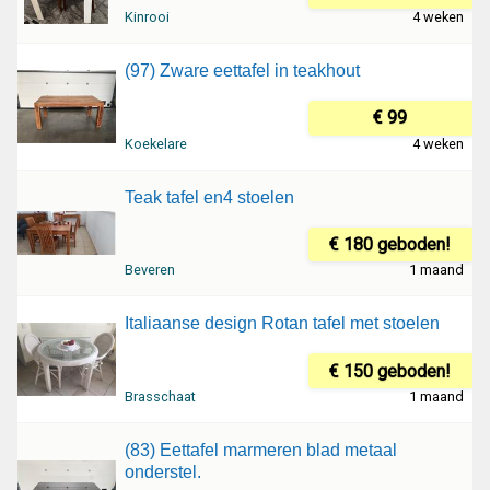
Kinrooi
4 weken
(97) Zware eettafel in teakhout
€ 99
Koekelare
4 weken
Teak tafel en4 stoelen
€ 180 geboden!
Beveren
1 maand
Italiaanse design Rotan tafel met stoelen
€ 150 geboden!
Brasschaat
1 maand
(83) Eettafel marmeren blad metaal
onderstel.