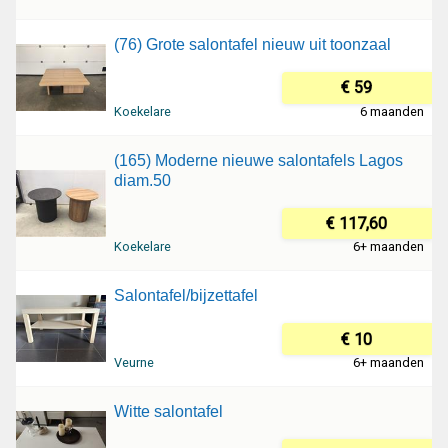
(76) Grote salontafel nieuw uit toonzaal
€ 59
Koekelare
6 maanden
(165) Moderne nieuwe salontafels Lagos
diam.50
€ 117,60
Koekelare
6+ maanden
Salontafel/bijzettafel
€ 10
Veurne
6+ maanden
Witte salontafel