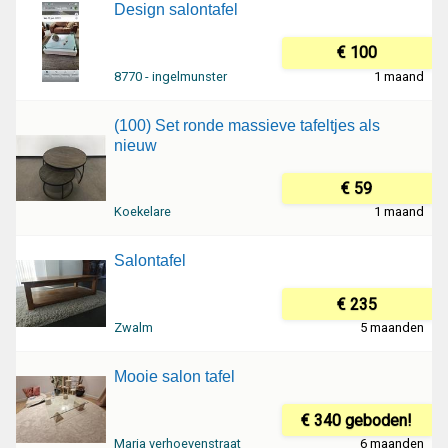
Design salontafel
€ 100
8770 - ingelmunster
1 maand
(100) Set ronde massieve tafeltjes als
nieuw
€ 59
Koekelare
1 maand
Salontafel
€ 235
Zwalm
5 maanden
Mooie salon tafel
€ 340 geboden!
Maria verhoevenstraat
6 maanden