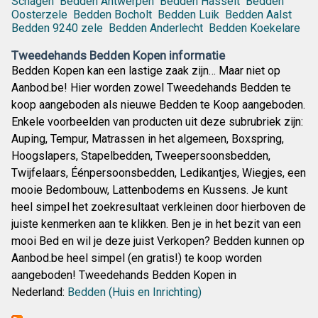
Schagen
Bedden Antwerpen
Bedden Hasselt
Bedden
Oosterzele
Bedden Bocholt
Bedden Luik
Bedden Aalst
Bedden 9240 zele
Bedden Anderlecht
Bedden Koekelare
Tweedehands Bedden Kopen informatie
Bedden Kopen kan een lastige zaak zijn… Maar niet op
Aanbod.be! Hier worden zowel Tweedehands Bedden te
koop aangeboden als nieuwe Bedden te Koop aangeboden.
Enkele voorbeelden van producten uit deze subrubriek zijn:
Auping, Tempur, Matrassen in het algemeen, Boxspring,
Hoogslapers, Stapelbedden, Tweepersoonsbedden,
Twijfelaars, Éénpersoonsbedden, Ledikantjes, Wiegjes, een
mooie Bedombouw, Lattenbodems en Kussens. Je kunt
heel simpel het zoekresultaat verkleinen door hierboven de
juiste kenmerken aan te klikken. Ben je in het bezit van een
mooi Bed en wil je deze juist Verkopen? Bedden kunnen op
Aanbod.be heel simpel (en gratis!) te koop worden
aangeboden! Tweedehands Bedden Kopen in
Nederland:
Bedden (Huis en Inrichting)