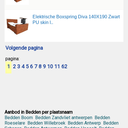
Elektrische Boxspring Diva 140X190 Zwart
PU skin l..
Volgende pagina
pagina:
1
2
3
4
5
6
7
8
9
10
11
62
Aanbod in Bedden per plaatsnaam
Bedden Boom
Bedden Zandvliet antwerpen
Bedden
Roeselare
Bedden Willebroek
Bedden Antwerp
Bedden