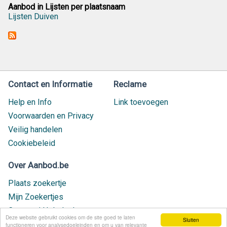
Aanbod in Lijsten per plaatsnaam
Lijsten Duiven
Contact en Informatie
Reclame
Help en Info
Link toevoegen
Voorwaarden en Privacy
Veilig handelen
Cookiebeleid
Over Aanbod.be
Plaats zoekertje
Mijn Zoekertjes
Contact / Helpdesk
Deze website gebruikt cookies om de site goed te laten
Sluiten
Nieuw geplaatst
functioneren voor analysedoeleinden en om u van relevante