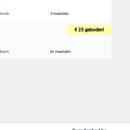
mbeek
5 maanden
€ 25 geboden!
rksem
6+ maanden