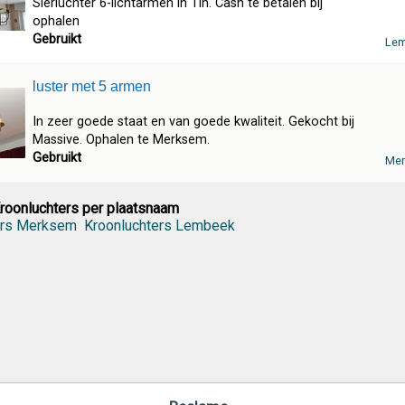
Sierluchter 6-lichtarmen in Tin. Cash te betalen bij
ophalen
Gebruikt
Le
luster met 5 armen
In zeer goede staat en van goede kwaliteit. Gekocht bij
Massive. Ophalen te Merksem.
Gebruikt
Me
roonluchters per plaatsnaam
ers Merksem
Kroonluchters Lembeek