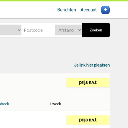
+
Berichten
Account
Zoeken
Je link hier plaatsen
prijs n.v.t.
mbeek
1 week
prijs n.v.t.