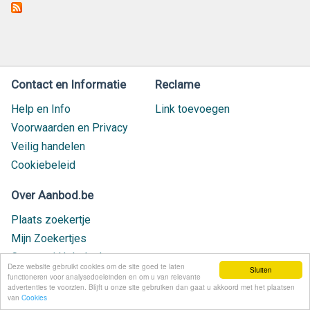
Contact en Informatie
Reclame
Help en Info
Link toevoegen
Voorwaarden en Privacy
Veilig handelen
Cookiebeleid
Over Aanbod.be
Plaats zoekertje
Mijn Zoekertjes
Contact / Helpdesk
Deze website gebruikt cookies om de site goed te laten
Sluiten
Nieuw geplaatst
functioneren voor analysedoeleinden en om u van relevante
advertenties te voorzien. Blijft u onze site gebruiken dan gaat u akkoord met het plaatsen
van
Cookies