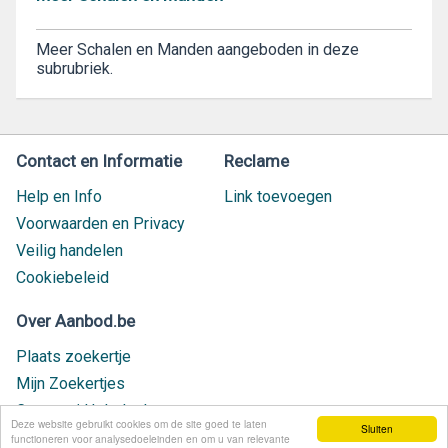
Meer Schalen en Manden aangeboden in deze
subrubriek.
Contact en Informatie
Reclame
Help en Info
Link toevoegen
Voorwaarden en Privacy
Veilig handelen
Cookiebeleid
Over Aanbod.be
Plaats zoekertje
Mijn Zoekertjes
Contact / Helpdesk
Deze website gebruikt cookies om de site goed te laten
Sluiten
Nieuw geplaatst
functioneren voor analysedoeleinden en om u van relevante