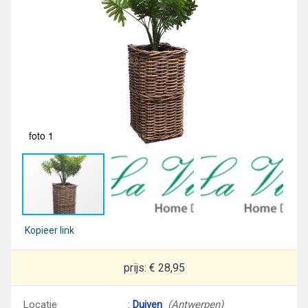
foto 1
fot
Kopieer link
prijs: € 28,95
Locatie
:
Duiven
(Antwerpen)