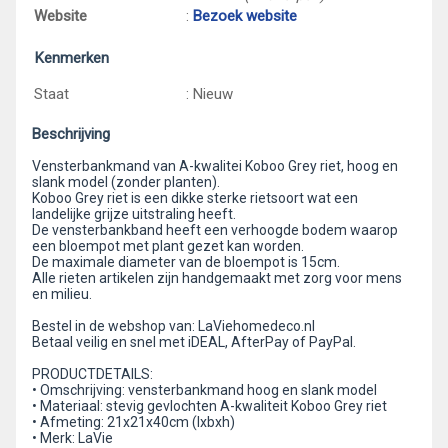
Website
:
Bezoek website
Kenmerken
Staat
: Nieuw
Beschrijving
Vensterbankmand van A-kwalitei Koboo Grey riet, hoog en
slank model (zonder planten).
Koboo Grey riet is een dikke sterke rietsoort wat een
landelijke grijze uitstraling heeft.
De vensterbankband heeft een verhoogde bodem waarop
een bloempot met plant gezet kan worden.
De maximale diameter van de bloempot is 15cm.
Alle rieten artikelen zijn handgemaakt met zorg voor mens
en milieu.
Bestel in de webshop van: LaViehomedeco.nl
Betaal veilig en snel met iDEAL, AfterPay of PayPal.
PRODUCTDETAILS:
• Omschrijving: vensterbankmand hoog en slank model
• Materiaal: stevig gevlochten A-kwaliteit Koboo Grey riet
• Afmeting: 21x21x40cm (lxbxh)
• Merk: LaVie