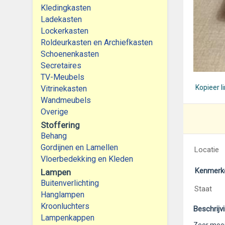
Kledingkasten
Ladekasten
Lockerkasten
Roldeurkasten en Archiefkasten
Schoenenkasten
Secretaires
TV-Meubels
Kopieer l
Vitrinekasten
Wandmeubels
Overige
Stoffering
Behang
Gordijnen en Lamellen
Locatie
Vloerbedekking en Kleden
Kenmerk
Lampen
Buitenverlichting
Staat
Hanglampen
Kroonluchters
Beschrijv
Lampenkappen