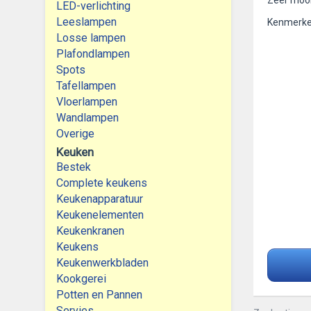
Zeer mooi
LED-verlichting
Leeslampen
Kenmerken
Losse lampen
Plafondlampen
Spots
Tafellampen
Vloerlampen
Wandlampen
Overige
Keuken
Bestek
Complete keukens
Keukenapparatuur
Keukenelementen
Keukenkranen
Keukens
Keukenwerkbladen
Kookgerei
Potten en Pannen
Servies