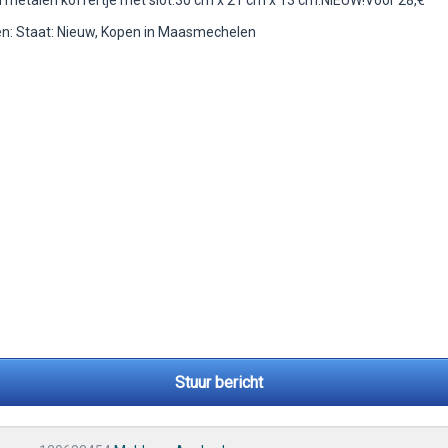
 metalen koffertje met slot.30 cm x 21 cm x 13 cm.NIEUW!Voor 28,€
: Staat: Nieuw, Kopen in Maasmechelen
Stuur bericht