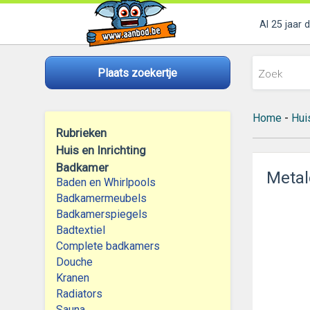
Al 25 jaar 
Plaats zoekertje
Home
-
Huis
Rubrieken
Huis en Inrichting
Badkamer
Metal
Baden en Whirlpools
Badkamermeubels
Badkamerspiegels
Badtextiel
Complete badkamers
Douche
Kranen
Radiators
Sauna