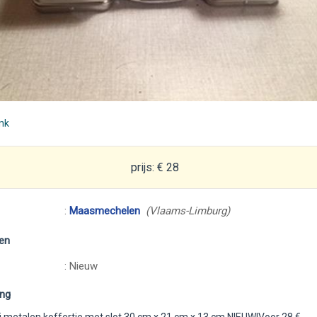
ink
prijs: € 28
:
Maasmechelen
(Vlaams-Limburg)
en
: Nieuw
ing