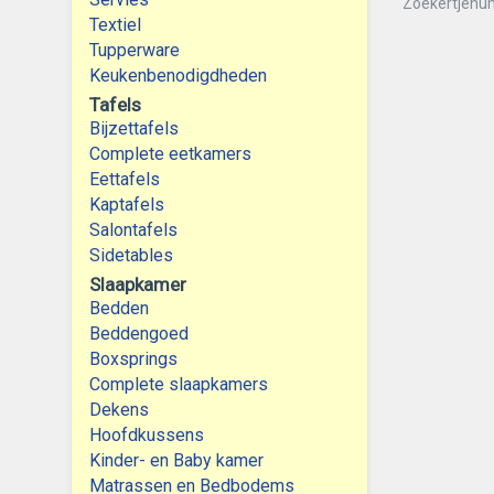
Zoekertjenu
Textiel
Tupperware
Keukenbenodigdheden
Tafels
Bijzettafels
Complete eetkamers
Eettafels
Kaptafels
Salontafels
Sidetables
Slaapkamer
Bedden
Beddengoed
Boxsprings
Complete slaapkamers
Dekens
Hoofdkussens
Kinder- en Baby kamer
Matrassen en Bedbodems