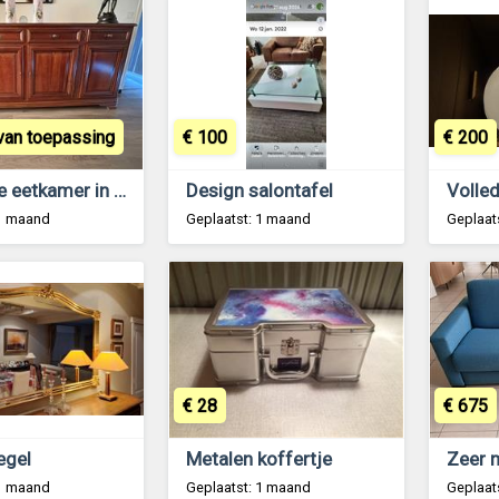
 van toepassing
€ 100
€ 200
Complete eetkamer in perfecte staat
Design salontafel
 1 maand
Geplaatst: 1 maand
Geplaat
€ 28
€ 675
egel
Metalen koffertje
 1 maand
Geplaatst: 1 maand
Geplaat