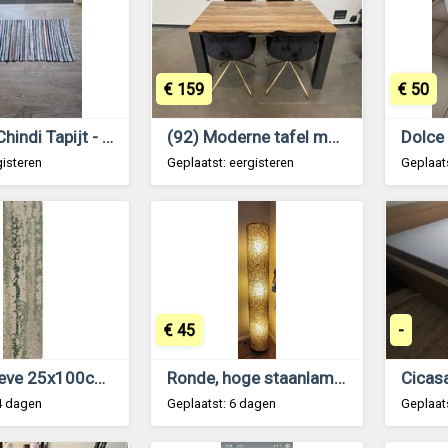
€ 159
€ 50
Vintage Chindi Tapijt - Rag Rug - Handgeweven
(92) Moderne tafel met 4 stoelen.
Dolce
gisteren
Geplaatst: eergisteren
Geplaats
€ 45
-
Decoratieve 25x100cm Tapijttegels Groene accenten
Ronde, hoge staanlamp in riet en stof
4 dagen
Geplaatst: 6 dagen
Geplaat