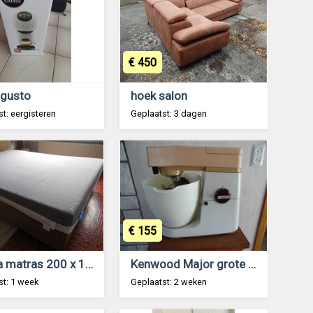
€ 450
 gusto
hoek salon
t: eergisteren
Geplaatst: 3 dagen
€ 155
Cicasa matras 200 x 140 cm nieuw
Kenwood Major grote keuken robot in goede staat .
st: 1 week
Geplaatst: 2 weken