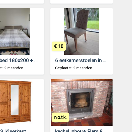
€ 10
Waterbed 180x200 + 2 nachtkastjes complete set
6 eetkamerstoelen in prima staat beschikbaar
st: 2 maanden
Geplaatst: 2 maanden
n.o.t.k.
S. Kleerkast
kachel inbouw;Flam 80x80cm,warme lucht ;15Kw;250€