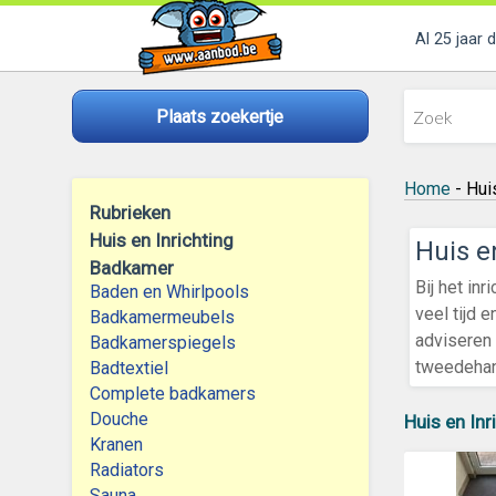
Al 25 jaar 
Plaats zoekertje
Home
- Huis
Rubrieken
Huis en Inrichting
Huis e
Badkamer
Bij het in
Baden en Whirlpools
veel tijd 
Badkamermeubels
adviseren 
Badkamerspiegels
tweedehand
Badtextiel
Complete badkamers
Douche
Huis en Inr
Kranen
Radiators
Sauna