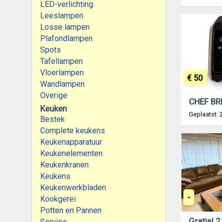
LED-verlichting
Leeslampen
Losse lampen
Plafondlampen
Spots
Tafellampen
Vloerlampen
€ 50
Wandlampen
Overige
Keuken
Geplaatst:
Bestek
Complete keukens
Keukenapparatuur
Keukenelementen
Keukenkranen
Keukens
Keukenwerkbladen
-
Kookgerei
Potten en Pannen
Servies