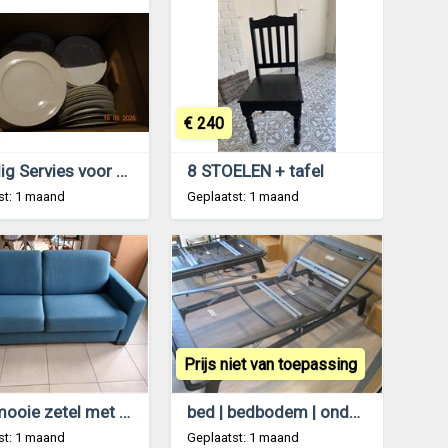
€ 240
Volledig Servies voor 12 personen
8 STOELEN + tafel
st: 1 maand
Geplaatst: 1 maand
Prijs niet van toepassing
Zeer mooie zetel met zetelbed in perfecte staat
bed | bedbodem | onderstel bed | Auping
st: 1 maand
Geplaatst: 1 maand