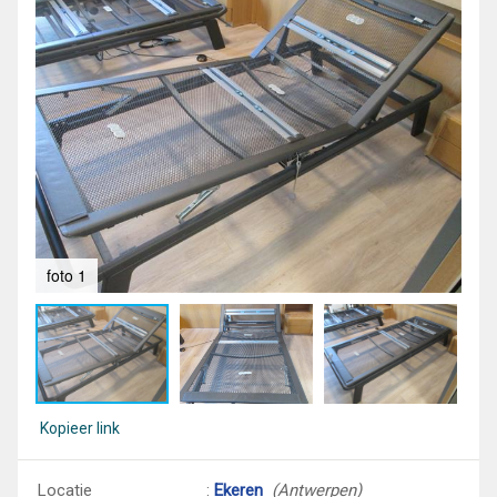
foto 1
fot
Kopieer link
Locatie
:
Ekeren
(Antwerpen)